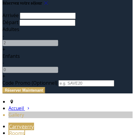
Réservez votre séjour
Arrivée
Départ
Adultes
-
+
Enfants
-
+
Code Promo
(
Optionnel
)
Accueil
Gallery
Carrygerry
Rooms