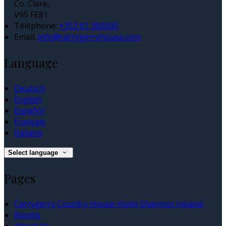
Co. Clare,
V95 FE81
Téléphone
:
+353 61 360500
Email:
info@carrygerryhouse.com
Language
Deutsch
English
Español
Français
Italiano
Select language
Pages
Carrygerry Country House Hotel Shannon Ireland
Rooms