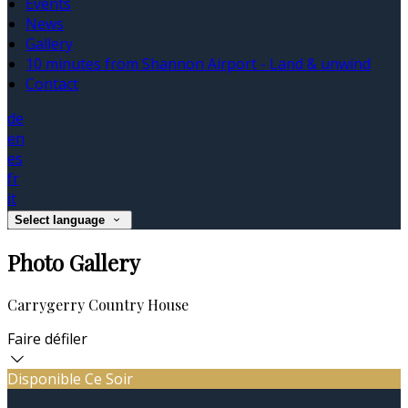
Events
News
Gallery
10 minutes from Shannon Airport - Land & unwind
Contact
de
en
es
fr
it
Select language
Photo Gallery
Carrygerry Country House
Faire défiler
Disponible Ce Soir