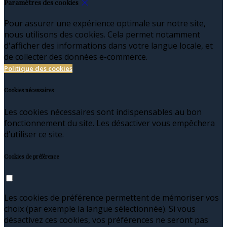
Paramètres des cookies
Pour assurer une expérience optimale sur notre site,
nous utilisons des cookies. Cela permet notamment
d'afficher des informations dans votre langue locale, et
de collecter des données e-commerce.
Politique des cookies
Cookies nécessaires
Les cookies nécessaires sont indispensables au bon
fonctionnement du site. Les désactiver vous empêchera
d’utiliser ce site.
Cookies de préférence
Les cookies de préférence permettent de mémoriser vos
choix (par exemple la langue sélectionnée). Si vous
désactivez ces cookies, vos préférences ne seront pas