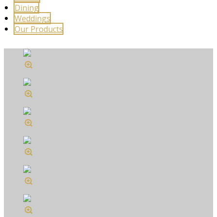
Dining
Weddings
Our Products