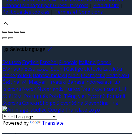
Channel Manager par GuestDiary.com
|
Plan du site
|
Politique des cookies
|
Termes et Conditions
Select language
Deutsch
English
Español
Français
Italiano
Dansk
Ελληνικά
Eesti
العربية
Suomi
Gaeilge
Lietuvių
Latviešu
Македонски
Bahasa melayu
Malti
Български
Беларускі
Čeština
हिंदी
Magyar
Hrvatski
Bahasa indonesia
עברית
Íslenska
Norsk
Nederlands
Türkçe
ไทย
Українська
日本
語
한국어
Português
Polski
Tiếng việt
Русский
Română
Svenska
Српски
Shqipe
Slovenščina
Slovenčina
中文
Powered by
Translate