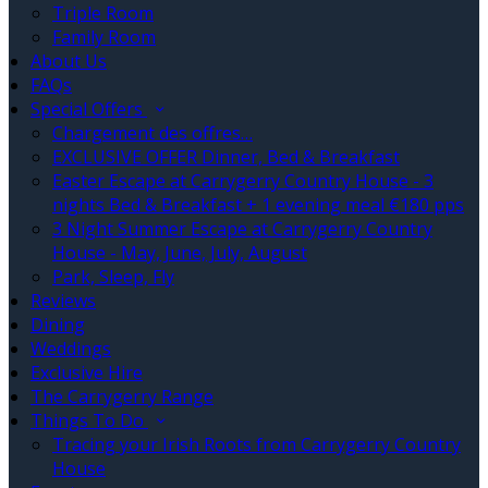
Triple Room
Family Room
About Us
FAQs
Special Offers
Chargement des offres…
EXCLUSIVE OFFER Dinner, Bed & Breakfast
Easter Escape at Carrygerry Country House - 3
nights Bed & Breakfast + 1 evening meal €180 pps
3 Night Summer Escape at Carrygerry Country
House - May, June, July, August
Park, Sleep, Fly
Reviews
Dining
Weddings
Exclusive Hire
The Carrygerry Range
Things To Do
Tracing your Irish Roots from Carrygerry Country
House